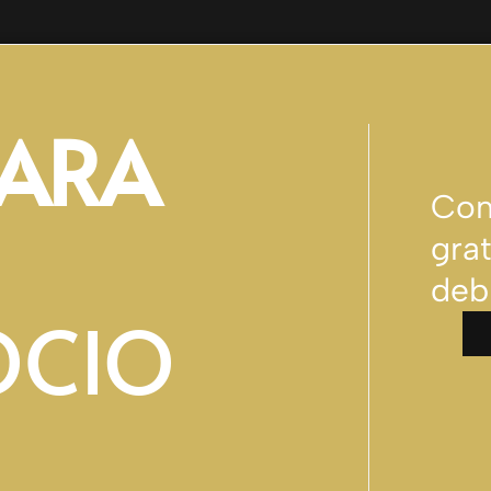
PARA
Con
gra
deb
OCIO