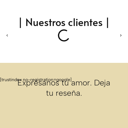
| Nuestros clientes |
[trustindex no-registration=google]
Exprésanos tu amor. Deja
tu reseña.